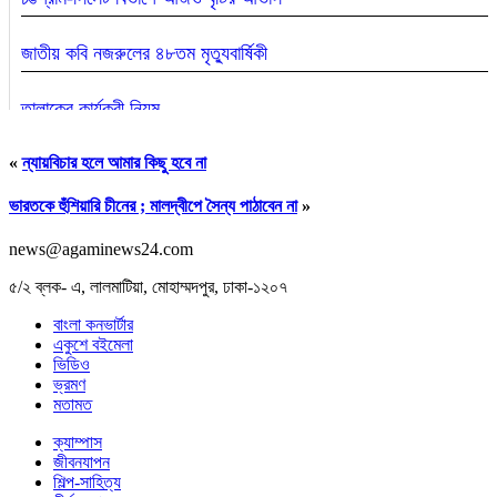
জাতীয় কবি নজরুলের ৪৮তম মৃত্যুবার্ষিকী
তালাকের কার্যকরী নিয়ম
«
ন্যায়বিচার হলে আমার কিছু হবে না
ভারতকে হুঁশিয়ারি চীনের ; মালদ্বীপে সৈন্য পাঠাবেন না
»
news@agaminews24.com
৫/২ ব্লক- এ, লালমাটিয়া, মোহাম্মদপুর, ঢাকা-১২০৭
বাংলা কনভার্টার
একুশে বইমেলা
ভিডিও
ভ্রমণ
মতামত
জাতীয় চলচ্চিত্র পুরস্কারের জন্য ছবি আহ্বান
ক্যাম্পাস
জীবনযাপন
শিল্প-সাহিত্য