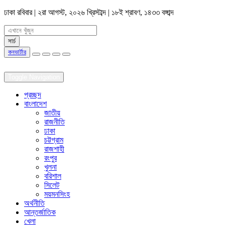
ঢাকা
রবিবার | ২রা আগস্ট, ২০২৬ খ্রিস্টাব্দ | ১৮ই শ্রাবণ, ১৪৩৩ বঙ্গাব্দ
কনভার্টার
Toggle Navigation
প্রচ্ছদ
বাংলাদেশ
জাতীয়
রাজনীতি
ঢাকা
চট্টগ্রাম
রাজশাহী
রংপুর
খুলনা
বরিশাল
সিলেট
ময়মনসিংহ
অর্থনীতি
আন্তর্জাতিক
খেলা