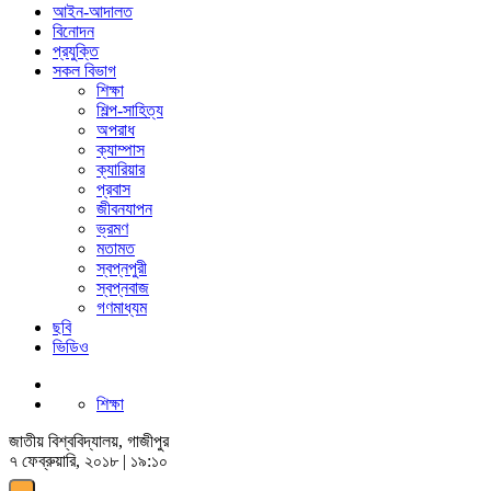
আইন-আদালত
বিনোদন
প্রযুক্তি
সকল বিভাগ
শিক্ষা
শিল্প-সাহিত্য
অপরাধ
ক্যাম্পাস
ক্যারিয়ার
প্রবাস
জীবনযাপন
ভ্রমণ
মতামত
স্বপ্নপুরী
স্বপ্নবাজ
গণমাধ্যম
ছবি
ভিডিও
শিক্ষা
জাতীয় বিশ্ববিদ্যালয়, গাজীপুর
৭ ফেব্রুয়ারি, ২০১৮ | ১৯:১০