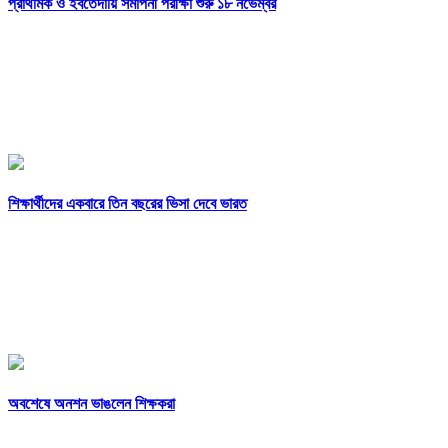
প্রাথমিক ও ইবতেদায়ি সমাপনী পরীক্ষা শুরু ১৮ নভেম্বর
শিক্ষার্থীদের একবারে তিন বছরের ভিসা দেবে ভারত
অবশেষে অনশন ভাঙলেন শিক্ষকরা