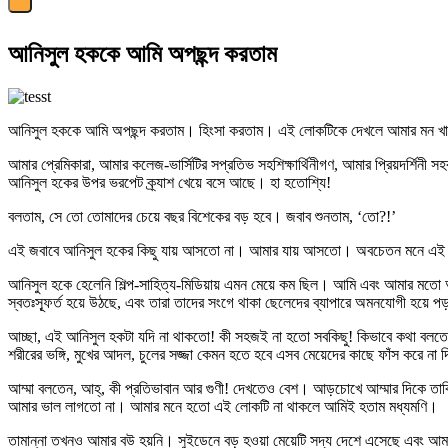
আনিসুল হককে আমি অপছন্দ করতাম
আনিসুল হককে আমি অপছন্দ করতাম। হিংসা করতাম। এই লোকটিকে দেখলে আমার মন খা
আমার প্রেমিকারা, আমার কলেজ-ভার্সিটির সপ্রতিভ সহশিক্ষার্থিনীগণ, আমার প্রিয়দর্শি
আনিসুল হকের উপর ভরপেট ক্র্যাশ খেয়ে বসে আছে। হা হতোশ্যি!
বলতাম, সে তো তোমাদের চেয়ে বছর বিশেকের বড় হবে। জবাব শুনতাম, ‘তো?!’
এই জবাবে আনিসুল হকের কিছু যায় আসতো না। আমার যায় আসতো। অবচেতন মনে এই লোকটিক
আনিসুল হকে হেলেনি শিল্প-সাহিত্য-মিডিয়ায় এমন মেয়ে কম ছিল। আমি এবং আমার মতো অন
স্বতঃস্ফূর্ত হয়ে উঠছে, এবং তারা তাদের সংগে থাকা ছেলেদের ব্যাপারে অমনযোগী হ
আচ্ছা, এই আনিসুল হকটা যদি না থাকতো! কী সহজই না হতো সবকিছু! কিভাবে কথা বলতে হবে,
শরীরের ভঙ্গি, মুখের আদল, চুলের সজ্জা কেমন হতে হবে এসব মেয়েদের কাছে ফাঁস করে না
আম্মা বলতেন, আহ্, কী প্রতিভাবান আর গুণী! দেখতেও বেশ। আড়চোখে আম্মার দিকে তাকি
আমার ভাল লাগতো না। আমার মনে হতো এই লোকটি না থাকলে আমিই হতাম মধ্যমণি।
তামান্না তখনও আমার বউ হয়নি। সুইডেনে বড় হওয়া মেয়েটি সদ্য দেশে এসেছে এবং আমার উ