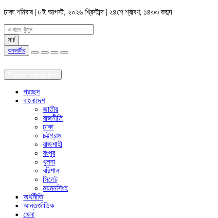
ঢাকা
শনিবার | ৮ই আগস্ট, ২০২৬ খ্রিস্টাব্দ | ২৪শে শ্রাবণ, ১৪৩৩ বঙ্গাব্দ
কনভার্টার
Toggle Navigation
প্রচ্ছদ
বাংলাদেশ
জাতীয়
রাজনীতি
ঢাকা
চট্টগ্রাম
রাজশাহী
রংপুর
খুলনা
বরিশাল
সিলেট
ময়মনসিংহ
অর্থনীতি
আন্তর্জাতিক
খেলা