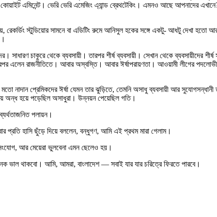
াইট এমিনেন্ট। ভেরি ভেরি এমেজিং এ্যান্ড ব্রেথটেকিং। এমনও আছে আপনাদের এখানে? 
ে, রেকর্ডিং স্টুডিয়োর সামনে বা এডিটিং রুমে আনিসুল হকের সঙ্গে একটু- আধটু দেখা হ
য়।
দের। সাধারণ চাকুরে থেকে ব্যবসায়ী। তারপর শীর্ষ ব্যবসায়ী। সেখান থেকে ব্যবসায়ীদের শীর
পর এলেন রাজনীতিতে। আবার অস্বস্তি। আবার ঈর্ষাপরায়ণতা। আওয়ামী লীগের পদলোভী ন
 মতো নাদান প্রেমিকদের ঈর্ষা যেমন তার ঝুড়িতে, তেমনি অসাধু ব্যবসায়ী আর সুযোগসন্ধা
সায় অন্ধ হয়ে পড়েছিল অসাধুরা। উন্নয়ন পেয়েছিল গতি।
 ব্যর্থতাজনিত পলায়ন।
ার প্রতি হাসি ছুঁড়ে দিয়ে বললেন, বন্ধুগণ, আমি এই প্রথম মারা গেলাম।
র সংযোগ, আর মেয়েরা ভুলবেনা এমন ছেলেও হয়।
ক ভাল থাকবো। আমি, আমরা, বাংলাদেশ — সবাই যার যার চরিত্রে ফিরতে পারবে।