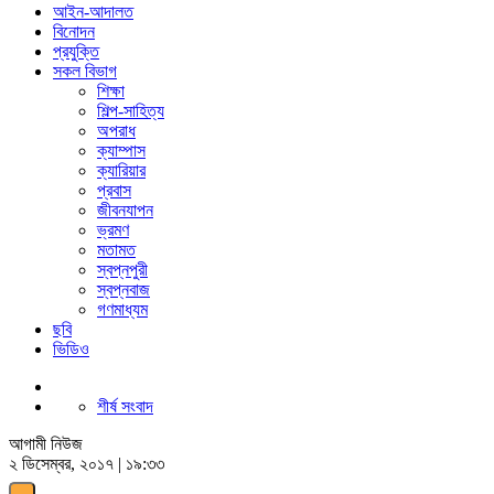
আইন-আদালত
বিনোদন
প্রযুক্তি
সকল বিভাগ
শিক্ষা
শিল্প-সাহিত্য
অপরাধ
ক্যাম্পাস
ক্যারিয়ার
প্রবাস
জীবনযাপন
ভ্রমণ
মতামত
স্বপ্নপুরী
স্বপ্নবাজ
গণমাধ্যম
ছবি
ভিডিও
শীর্ষ সংবাদ
আগামী নিউজ
২ ডিসেম্বর, ২০১৭ | ১৯:৩৩