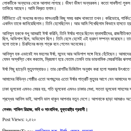
লোকটিকে অন্যদের থেকে আলাদা লাগছে। ভীষণ ভীষণ অন্যরকম। কতো সাবলীল! লুকস কোয়
তাকিয়ে আছেন। আমি বিব্রত হলাম।
বিটিভিতে এই অধমের জন্যও মাসওয়ারী কিছু সময় বরাদ্দ থাকতো তখন। করিডোরে, পার্কিংয়
একদিন তাকে জানিয়েছিলাম। তিনি হেসেছিলেন। আর আমি শিখেছিলাম কিভাবে হাসতে হ
আনিসুল হককে শুধু আমরাই ঈর্ষা করিনি, তিনি ঈর্ষার পাত্র ছিলেন ব্যবসায়ীদের, রাজনীতিক
ছিল, অভিশাপ ছিল, অভিযোগ ছিল। তিনি হেসে হেসেই এই ভ্রমণ সম্পন্ন করেছেন। তার
হলো তাকে। চিরদিনের জন্য শত্রু বনে গেলেন অনেকের।
আনিসুল হক এভাবেই সব মহলের ঈর্ষা, সন্দেহ আর অভিশাপ সঙ্গে নিয়ে হেঁটেছেন। আমাদের
যেমন অস্বস্তি বোধ করতাম, ম্রিয়মাণ হয়ে যেতাম তেমনি তার ডায়নামিক মেয়রগিরির ঝল
ঈর্ষা পিছু ছাড়েনি মৃত্যুশয্যায়ও। তার রোগটির ডিজিটাল অনুবাদ করা হলো সরকার উৎখাতে
আমাদের বিভিন্ন গোষ্ঠীর এতো অপছন্দের এতো ঈর্ষার পাত্রটি মৃত্যুর আগে যেন আমাদের সব
ঢাকা ভুলবেনা এমনও মেয়র হয়, গতি ভুলবেনা এমনও চাকার মেধা, সততা ভুলবেনা সাহসে
শ্রদ্ধেয় আনিস ভাই, আপনি ভাল থাকুন আপনার নতুন দেশে। আপনাকে ছাড়া আমরাও অনে
লেখক: শাকিল রিয়াজ, কবি ও সাংবাদিক, যুক্তরাষ্ট্র প্রবাসী।
Post Views:
২,৫২০