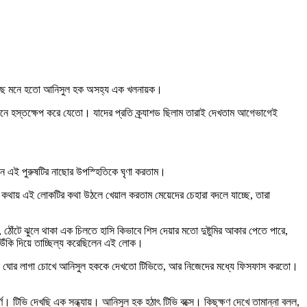
াছে মনে হতো আনিসুল হক অসহ্য এক খলনায়ক।
ীবনে হস্তক্ষেপ করে যেতো। যাদের প্রতি ক্র্যাশড ছিলাম তারাই দেখতাম আগেভাগেই
ে এই পুরুষটির নাছোর উপস্হিতিকে ঘৃণা করতাম।
 কথায় এই লোকটির কথা উঠলে খেয়াল করতাম মেয়েদের চেহারা বদলে যাচ্ছে, তারা
ঠোঁটে ঝুলে থাকা এক চিলতে হাসি কিভাবে শিস দেয়ার মতো দুষ্টুমির আকার পেতে পারে,
ে উঁকি দিয়ে তাচ্ছিল্য করেছিলেন এই লোক।
্টাররা ঘোর লাগা চোখে আনিসুল হককে দেখতো টিভিতে, আর নিজেদের মধ্যে ফিসফাস করতো।
টিভি দেখছি এক সন্ধ্যায়। আনিসুল হক হঠাৎ টিভি বক্সে। কিছুক্ষণ দেখে তামান্না বলল,