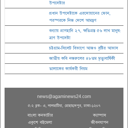
উপদেষ্টার
প্রধান উপদেষ্টাকে এরদোয়ানের ফোন,
পরস্পরকে নিজ দেশে আমন্ত্রণ
বন্যায় প্রাণহানি ২৭, ক্ষতিগ্রস্ত ৫৬ লাখ মানুষ:
ত্রাণ উপদেষ্টা
চট্টগ্রাম-সিলেট বিভাগে আজও বৃষ্টির আভাস
জাতীয় কবি নজরুলের ৪৮তম মৃত্যুবার্ষিকী
তালাকের কার্যকরী নিয়ম
জাতীয় চলচ্চিত্র পুরস্কারের জন্য ছবি আহ্বান
সিটি নির্বাচন: দক্ষিণে আলোচনায় তাপস
news@agaminews24.com
ঢাকায় বিওয়াইএলসি ইয়ুথ কার্নিভালে সাইবার
৫/২ ব্লক- এ, লালমাটিয়া, মোহাম্মদপুর, ঢাকা-১২০৭
নেতৃত্বের ক্যাম্পেইন
বাংলা কনভার্টার
ক্যাম্পাস
সারাবেলা সেরা লোকশিল্পী ১৪২৫
একুশে বইমেলা
জীবনযাপন
প্রতিযোগিতার দ্বিতীয় পর্ব অনুষ্ঠিত