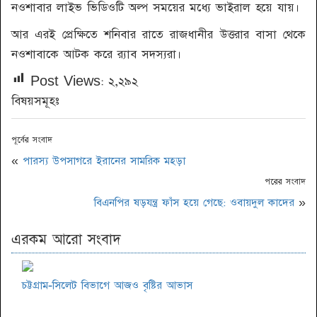
নওশাবার লাইভ ভি‌ডিও‌টি অল্প সম‌য়ের ম‌ধ্যে ভাইরাল হ‌য়ে যায়।
আর এরই প্রেক্ষিতে শনিবার রাতে রাজধানীর উত্তরার বাসা থেকে
নওশাবাকে আটক করে র‌্যাব সদস্যরা।
Post Views:
২,২৯২
বিষয়সমূহঃ
পূর্বের সংবাদ
«
পারস্য উপসাগরে ইরানের সামরিক মহড়া
পরের সংবাদ
বিএনপির ষড়যন্ত্র ফাঁস হয়ে গেছে: ওবায়দুল কাদের
»
এরকম আরো সংবাদ
চট্টগ্রাম-সিলেট বিভাগে আজও বৃষ্টির আভাস