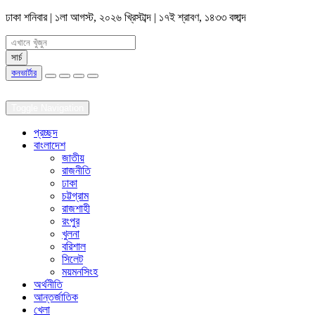
ঢাকা
শনিবার | ১লা আগস্ট, ২০২৬ খ্রিস্টাব্দ | ১৭ই শ্রাবণ, ১৪৩৩ বঙ্গাব্দ
কনভার্টার
Toggle Navigation
প্রচ্ছদ
বাংলাদেশ
জাতীয়
রাজনীতি
ঢাকা
চট্টগ্রাম
রাজশাহী
রংপুর
খুলনা
বরিশাল
সিলেট
ময়মনসিংহ
অর্থনীতি
আন্তর্জাতিক
খেলা