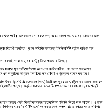
বাক্ষর রাখতে পারি। আমাদের ভালো করতে হবে, আরও ভালো করতে হবে। আমাদের আরও
কার বিতরণী অনুষ্ঠানে প্রধান অতিথির বক্তব্যে ইউনিভার্সিটি গ্রান্টস কমিশন অব
তা করলেই বোঝা যায়, কে কতটুকু নিতে পারছে বা নিচ্ছে।
শনিবার সকালে মূল প্রতিযোগিতায় অংশ নেয় প্রতিযোগীরা। বাংলাদেশ প্রকৌশল
ে এক অনুষ্ঠানের মাধ্যমে বিজয়ীদের নাম ঘোষণা ও পুরস্কার প্রদান করা হয়।
িস্ট্রার ব্রিগেডিয়ার জেনারেল (অব.) মির্জা এজাজুর রহমান, ট্রেজারার মেজর জেনারেল
 ইয়াসমিন প্রমুখ। অনুষ্ঠান সঞ্চালনা করেন বিভাগের লেকচারার ফারহান ফুয়াদ চৌধুরী।
।
ীয় রানার আপ হয়েছে একই বিশ্ববিদ্যালয়ের আরেকটি দল ‘ডিইউ-জিরো অভ ফাইভ’। এ ছাড়া
িশ্ববিদ্যালয়ের ‘সাস্ট টিম এক্স’ যথাক্রমে চতুর্থ, পঞ্চম, ষষ্ঠ ও সপ্তম স্থান অধিকার