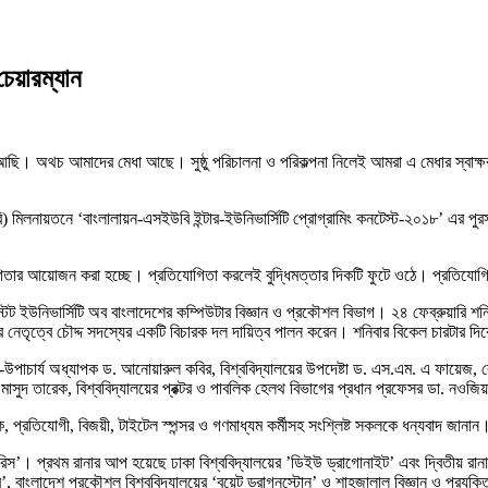
েয়ারম্যান
 আছি। অথচ আমাদের মেধা আছে। সুষ্ঠু পরিচালনা ও পরিকল্পনা নিলেই আমরা এ মেধার স্
) মিলনায়তনে ‘বাংলালায়ন-এসইউবি ইন্টার-ইউনিভার্সিটি প্রোগ্রামিং কনটেস্ট-২০১৮’ এর পুরস্
োগিতার আয়োজন করা হচ্ছে। প্রতিযোগিতা করলেই বুদ্ধিমত্তার দিকটি ফুটে ওঠে। প্রতিযোগি
টেট ইউনিভার্সিটি অব বাংলাদেশের কম্পিউটার বিজ্ঞান ও প্রকৌশল বিভাগ। ২৪ ফেব্রুয়ারি 
র নেতৃত্বে চৌদ্দ সদস্যের একটি বিচারক দল দায়িত্ব পালন করেন। শনিবার বিকেল চারটার দিক
-উপাচার্য অধ্যাপক ড. আনোয়ারুল কবির, বিশ্ববিদ্যালয়ের উপদেষ্টা ড. এস.এম. এ ফায়েজ, রেজ
সুদ তারেক, বিশ্ববিদ্যালয়ের প্রক্টর ও পাবলিক হেলথ বিভাগের প্রধান প্রফেসর ডা. নওজিয়া
রতিযোগী, বিজয়ী, টাইটেল স্পন্সর ও গণমাধ্যম কর্মীসহ সংশ্লিষ্ট সকলকে ধন্যবাদ জানান
রাকারিস’। প্রথম রানার আপ হয়েছে ঢাকা বিশ্ববিদ্যালয়ের ’ডিইউ ড্রাগোনাইট’ এবং দ্বিত
 বাংলাদেশ প্রকৌশল বিশ্ববিদ্যালয়ের ‘বুয়েট ড্রাগনস্টোন’ ও শাহজালাল বিজ্ঞান ও প্রযুক্তি ব