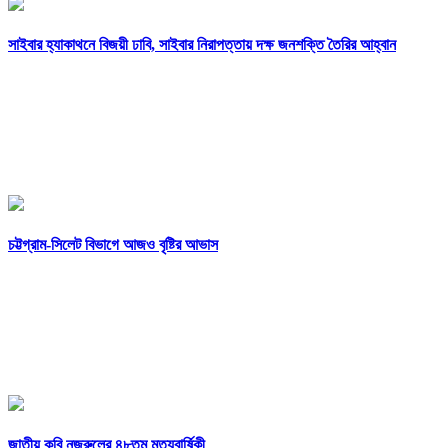
সাইবার হ্যাকাথনে বিজয়ী ঢাবি, সাইবার নিরাপত্তায় দক্ষ জনশক্তি তৈরির আহ্বান
চট্টগ্রাম-সিলেট বিভাগে আজও বৃষ্টির আভাস
জাতীয় কবি নজরুলের ৪৮তম মৃত্যুবার্ষিকী