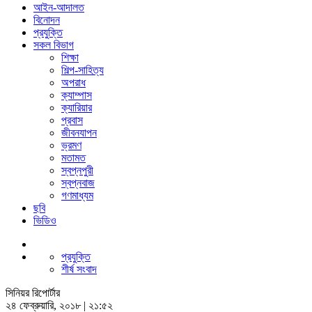
আইন-আদালত
বিনোদন
প্রযুক্তি
সকল বিভাগ
শিক্ষা
শিল্প-সাহিত্য
অপরাধ
ক্যাম্পাস
ক্যারিয়ার
প্রবাস
জীবনযাপন
ভ্রমণ
মতামত
স্বপ্নপুরী
স্বপ্নবাজ
গণমাধ্যম
ছবি
ভিডিও
প্রযুক্তি
শীর্ষ সংবাদ
সিনিয়র রিপোর্টার
২৪ ফেব্রুয়ারি, ২০১৮ | ২১:৫২