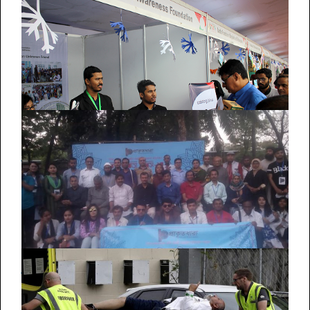
ঢাকায় বিওয়াইএলসি ইয়ুথ কার্নিভালে সাইবার নেতৃত্বের ক্যাম্পেইন
কবিতা ও কথামালায় বিশ্ব কবিতা দিবস পালন