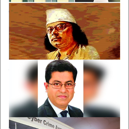
চট্টগ্রাম-সিলেট বিভাগে আজও বৃষ্টির আভাস
জাতীয় কবি নজরুলের ৪৮তম মৃত্যুবার্ষিকী
সিটি নির্বাচন: দক্ষিণে আলোচনায় তাপস