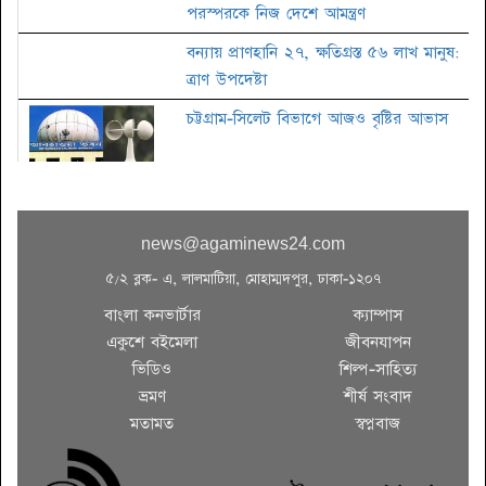
পরস্পরকে নিজ দেশে আমন্ত্রণ
বন্যায় প্রাণহানি ২৭, ক্ষতিগ্রস্ত ৫৬ লাখ মানুষ:
ত্রাণ উপদেষ্টা
চট্টগ্রাম-সিলেট বিভাগে আজও বৃষ্টির আভাস
জাতীয় কবি নজরুলের ৪৮তম মৃত্যুবার্ষিকী
news@agaminews24.com
তালাকের কার্যকরী নিয়ম
৫/২ ব্লক- এ, লালমাটিয়া, মোহাম্মদপুর, ঢাকা-১২০৭
বাংলা কনভার্টার
ক্যাম্পাস
একুশে বইমেলা
জীবনযাপন
জাতীয় চলচ্চিত্র পুরস্কারের জন্য ছবি আহ্বান
ভিডিও
শিল্প-সাহিত্য
ভ্রমণ
শীর্ষ সংবাদ
মতামত
স্বপ্নবাজ
সিটি নির্বাচন: দক্ষিণে আলোচনায় তাপস