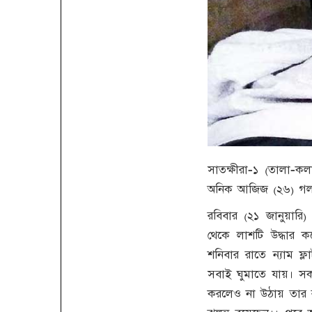
সাতক্ষীরা-১ (তালা-ক
অনিক আজিজ (২৬) গলায়
রবিবার (২১ জানুয়ার
থেকে লাশটি উদ্ধার ক
শনিবার রাতে ন্যাম ফ্
সবাই ঘুমাতে যায়। স
করলেও না উঠায় তার র