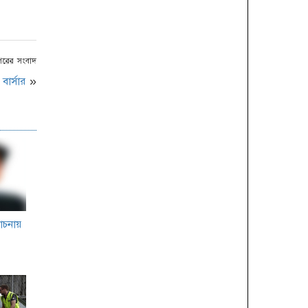
পৌষ পার্বন
কবিতা ও কথামালায় বিশ্ব
কবিতা দিবস পালন
পরের সংবাদ
ইয়ুথ ক্লাব অব বাংলাদেশ
ার্সার
»
এর উদ্যোগে ন্যাশনাল ইয়ুথ
লিডারশীপ সামিট ২০১৯
অনুষ্ঠিত
অল্পের জন্য প্রানে বেঁচে
গেলো বাংলাদেশ ক্রিকেট
দল
‘ঐতিহাসিক ১১ মার্চের
লোচনায়
ধর্মঘটই স্বাধীনতার ভিত
গড়ে দিয়েছিলো’
আন্তর্জাতিক মাতৃভাষা দিবসে
ইসলামী ব্যাংক