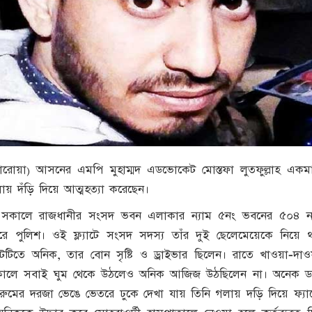
লারোয়া) আসনের এমপি মুহাম্মদ এডভোকেট মোস্তফা লুতফুল্লাহ একমাত
 দঁড়ি দিয়ে আত্মহত্যা করেছেন।
ি) সকালে রাজধানীর সংসদ ভবন এলাকার ন্যাম ৫নং ভবনের ৫০৪ নম্
রে পুলিশ। ওই ফ্ল্যাটে সংসদ সদস্য তাঁর দুই ছেলেমেয়েকে নিয়ে 
লাটটিতে অনিক, তার বোন সৃষ্টি ও ড্রাইভার ছিলেন। রাতে খাওয়া-দা
কালে সবাই ঘুম থেকে উঠলেও অনিক আজিজ উঠছিলেন না। অনেক ড
ুমের দরজা ভেঙে ভেতরে ঢুকে দেখা যায় তিনি গলায় দড়ি দিয়ে ফ্যানে