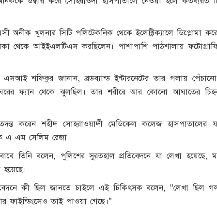
 অনিককে উদ্ধার করে সোহরাওর্দী হাসপাতালে নেওয়া হলে কর্তব্যরত 
ী অনীক খুলনার সিটি পলিটেকনিক থেকে ইলেক্ট্রিক্যালে ডিপ্লোমা কর
াকা থেকে আইইএলটিএস করছিলেন। পাশাপাশি পাঠশালায় ফটোগ্রাফি
এসআই শফিকুর জানান, ব্রডব্যান্ড ইন্টারনেটের তার গলায় পেঁচানো
ঘরের ফ্যান থেকে ঝুলছিল। তার শরীরে আর কোনো আঘাতের চিহ্
তদন্ত করেন শহীদ সোহরাওয়ার্দী মেডিকেল কলেজ হাসপাতালের 
াপক এ এম সেলিম রেজা।
 জবাবে তিনি বলেন, পুলিশের সুরতহাল প্রতিবেদনে যা লেখা হয়েছে, ম
 হয়েছে।
রতিবেদনে কী ছিল জানতে চাইলে এই চিকিৎসক বলেন, “লেখা ছিল গ
মার ফাইন্ডিংসেও তাই পাওয়া গেছে।”