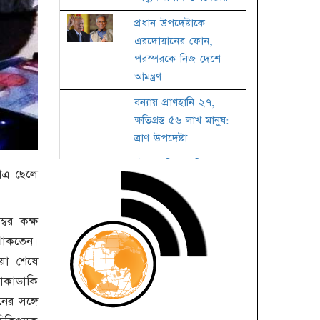
প্রধান উপদেষ্টাকে
এরদোয়ানের ফোন,
পরস্পরকে নিজ দেশে
আমন্ত্রণ
বন্যায় প্রাণহানি ২৭,
ক্ষতিগ্রস্ত ৫৬ লাখ মানুষ:
ত্রাণ উপদেষ্টা
চট্টগ্রাম-সিলেট বিভাগে
্র ছেলে
আজও বৃষ্টির আভাস
জাতীয় কবি নজরুলের
বর কক্ষ
৪৮তম মৃত্যুবার্ষিকী
থাকতেন।
তালাকের কার্যকরী নিয়ম
ওয়া শেষে
াকাডাকি
জাতীয় চলচ্চিত্র পুরস্কারের
র সঙ্গে
জন্য ছবি আহ্বান