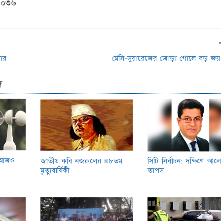
,০৩৬
োর
মেসি-সুয়ারেজের জোড়া গোলে বড় জয় ব
দ
ে আজও
জাতীয় কবি নজরুলের ৪৮তম
সিটি নির্বাচন: দক্ষিণে আ
মৃত্যুবার্ষিকী
তাপস