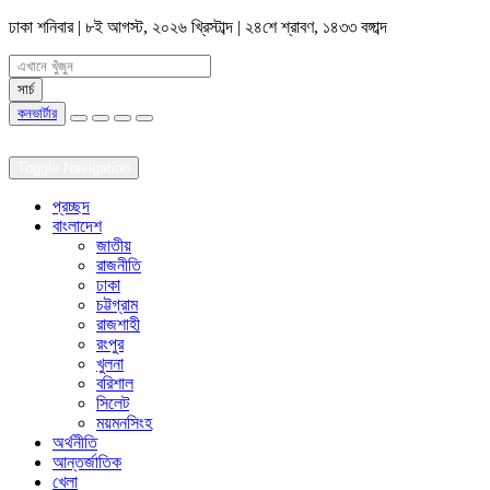
ঢাকা
শনিবার | ৮ই আগস্ট, ২০২৬ খ্রিস্টাব্দ | ২৪শে শ্রাবণ, ১৪৩৩ বঙ্গাব্দ
কনভার্টার
Toggle Navigation
প্রচ্ছদ
বাংলাদেশ
জাতীয়
রাজনীতি
ঢাকা
চট্টগ্রাম
রাজশাহী
রংপুর
খুলনা
বরিশাল
সিলেট
ময়মনসিংহ
অর্থনীতি
আন্তর্জাতিক
খেলা