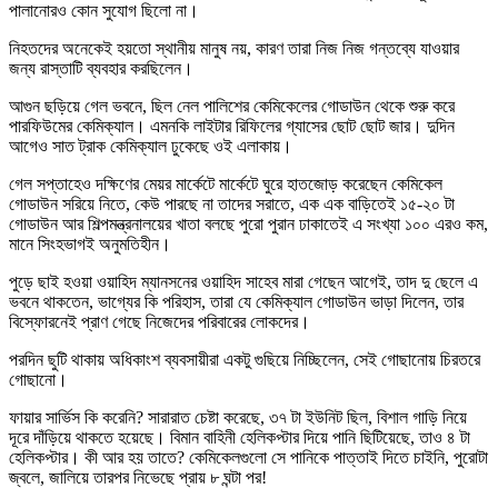
পালানোরও কোন সুযোগ ছিলো না।
নিহতদের অনেকেই হয়তো স্থানীয় মানুষ নয়, কারণ তারা নিজ নিজ গন্তব্যে যাওয়ার
জন্য রাস্তাটি ব্যবহার করছিলেন।
আগুন ছড়িয়ে গেল ভবনে, ছিল নেল পালিশের কেমিকেলের গোডাউন থেকে শুরু করে
পারফিউমের কেমিক্যাল। এমনকি লাইটার রিফিলের গ্যাসের ছোট ছোট জার। দুদিন
আগেও সাত ট্রাক কেমিক্যাল ঢুকেছে ওই এলাকায়।
গেল সপ্তাহেও দক্ষিণের মেয়র মার্কেটে মার্কেটে ঘুরে হাতজোড় করেছেন কেমিকেল
গোডাউন সরিয়ে নিতে, কেউ পারছে না তাদের সরাতে, এক এক বাড়িতেই ১৫-২০ টা
গোডাউন আর শিল্পমন্ত্রনালয়ের খাতা বলছে পুরো পুরান ঢাকাতেই এ সংখ্যা ১০০ এরও কম,
মানে সিংহভাগই অনুমতিহীন।
পুড়ে ছাই হওয়া ওয়াহিদ ম্যানসনের ওয়াহিদ সাহেব মারা গেছেন আগেই, তাদ দু ছেলে এ
ভবনে থাকতেন, ভাগ্যের কি পরিহাস, তারা যে কেমিক্যাল গোডাউন ভাড়া দিলেন, তার
বিস্ফোরনেই প্রাণ গেছে নিজেদের পরিবারের লোকদের।
পরদিন ছুটি থাকায় অধিকাংশ ব্যবসায়ীরা একটু গুছিয়ে নিচ্ছিলেন, সেই গোছানোয় চিরতরে
গোছানো।
ফায়ার সার্ভিস কি করেনি? সারারাত চেষ্টা করেছে, ৩৭ টা ইউনিট ছিল, বিশাল গাড়ি নিয়ে
দূরে দাঁড়িয়ে থাকতে হয়েছে। বিমান বাহিনী হেলিকপ্টার দিয়ে পানি ছিটিয়েছে, তাও ৪ টা
হেলিকপ্টার। কী আর হয় তাতে? কেমিকেলগুলো সে পানিকে পাত্তাই দিতে চাইনি, পুরোটা
জ্বলে, জালিয়ে তারপর নিভেছে প্রায় ৮ ঘন্টা পর!