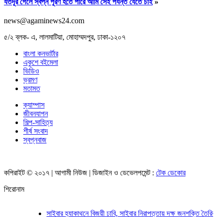
যতদূর গেলে স্বপ্ন পূরণ হতে পারে আমি সেই পর্যন্ত যেতে চাই
»
news@agaminews24.com
৫/২ ব্লক- এ, লালমাটিয়া, মোহাম্মদপুর, ঢাকা-১২০৭
বাংলা কনভার্টার
একুশে বইমেলা
ভিডিও
ভ্রমণ
মতামত
জাতীয় চলচ্চিত্র পুরস্কারের জন্য ছবি আহ্বান
ক্যাম্পাস
জীবনযাপন
শিল্প-সাহিত্য
সিটি নির্বাচন: দক্ষিণে আলোচনায় তাপস
শীর্ষ সংবাদ
স্বপ্নবাজ
ঢাকায় বিওয়াইএলসি ইয়ুথ কার্নিভালে সাইবার নেতৃত্বের ক্যাম্পেইন
কপিরাইট © ২০১৭ | আগামী নিউজ | ডিজাইন ও ডেভেলপমেন্ট :
টেক ডেকোর
শিরোনাম
সাইবার হ্যাকাথনে বিজয়ী ঢাবি, সাইবার নিরাপত্তায় দক্ষ জনশক্তি তৈরির আহ্