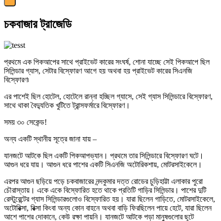
চকবাজার ট্রাজেডি
প্রথমে এক পিকআপের সাথে প্রাইভেট কারের সংঘর্ষ, শোনা যাচ্ছে সেই পিকআপে ছিল
সিলিন্ডার গ্যাস, সেটার বিস্ফোরণ আগে হয় অথবা হয় প্রাইভেট কারের সিএনজি
বিস্ফোরণ৷
এর পাশেই ছিল হোটেল, হোটেলে রান্না হচ্ছিল গ্যাসে, সেই গ্যাস সিলিন্ডারে বিস্ফোরণ,
সাথে থাকা বৈদ্যুতিক খুটিতে ট্রান্সফর্মারে বিস্ফোরণ।
সময় ৩০ সেকেন্ড!
অন্য একটি স্থানীয় সূত্রে জানা যায় –
যানজটে আটকে ছিল একটি পিকআপভ্যান। প্রথমে তার সিলিন্ডারে বিস্ফোরণ ঘটে।
আগুন ধরে যায়। আগুন ধরে পাশের একটি সিএনজি অটোরিকশায়, মোটরসাইকেলে।
এরপর আগুন ছড়িয়ে পড়ে চকবাজারের নন্দকুমার দত্ত রোডের চুড়িহাট্টা এলাকার পুরো
চৌরাস্তায়। একে একে বিস্ফোরিত হতে থাকে প্রতিটি গাড়ির সিলিন্ডার। পাশের দুটি
রেস্টুরেন্টের গ্যাস সিলিন্ডারগুলোও বিস্ফোরিত হয়। যারা ছিলেন গাড়িতে, মোটরসাইকেলে,
অটোরিক্সা, রিক্সা কিংবা অন্য কোন বাহনে অথবা বাড়ি ফিরছিলেন পায়ে হেটে, যারা ছিলেন
আশে পাশের দোকানে, কেউ রক্ষা পায়নি। যানজটে আটকে পড়া মানুষগুলোর ছুটে