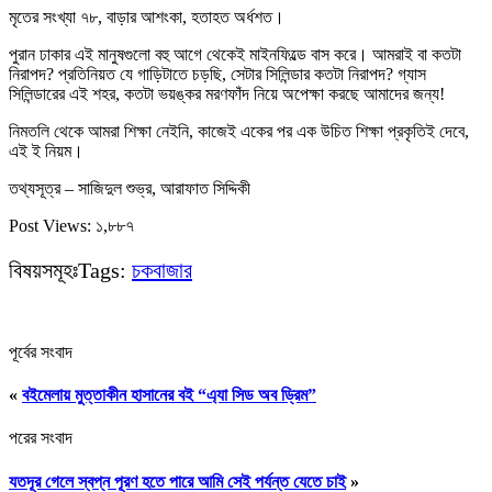
মৃতের সংখ্যা ৭৮, বাড়ার আশংকা, হতাহত অর্ধশত।
পুরান ঢাকার এই মানুষগুলো বহু আগে থেকেই মাইনফিল্ডে বাস করে। আমরাই বা কতটা
নিরাপদ? প্রতিনিয়ত যে গাড়িটাতে চড়ছি, সেটার সিলিন্ডার কতটা নিরাপদ? গ্যাস
সিলিন্ডারের এই শহর, কতটা ভয়ঙ্কর মরণফাঁদ নিয়ে অপেক্ষা করছে আমাদের জন্য!
নিমতলি থেকে আমরা শিক্ষা নেইনি, কাজেই একের পর এক উচিত শিক্ষা প্রকৃতিই দেবে,
এই ই নিয়ম।
তথ্যসূত্র – সাজিদুল শুভ্র, আরাফাত সিদ্দিকী
Post Views:
১,৮৮৭
বিষয়সমূহঃTags:
চকবাজার
পূর্বের সংবাদ
«
বইমেলায় মুত্তাকীন হাসানের বই “এ্যা সিড অব ড্রিম”
পরের সংবাদ
যতদূর গেলে স্বপ্ন পূরণ হতে পারে আমি সেই পর্যন্ত যেতে চাই
»