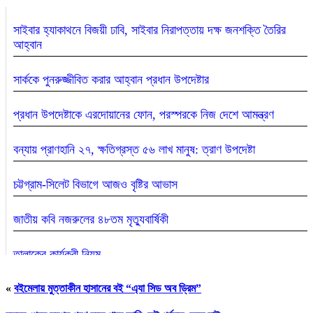
সাইবার হ্যাকাথনে বিজয়ী ঢাবি, সাইবার নিরাপত্তায় দক্ষ জনশক্তি তৈরির
আহ্বান
সার্ককে পুনরুজ্জীবিত করার আহ্বান প্রধান উপদেষ্টার
প্রধান উপদেষ্টাকে এরদোয়ানের ফোন, পরস্পরকে নিজ দেশে আমন্ত্রণ
বন্যায় প্রাণহানি ২৭, ক্ষতিগ্রস্ত ৫৬ লাখ মানুষ: ত্রাণ উপদেষ্টা
চট্টগ্রাম-সিলেট বিভাগে আজও বৃষ্টির আভাস
জাতীয় কবি নজরুলের ৪৮তম মৃত্যুবার্ষিকী
তালাকের কার্যকরী নিয়ম
«
বইমেলায় মুত্তাকীন হাসানের বই “এ্যা সিড অব ড্রিম”