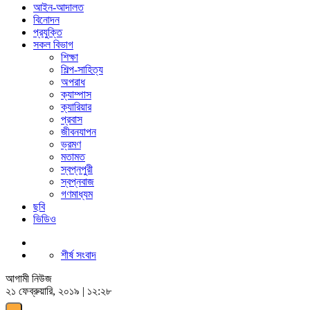
আইন-আদালত
বিনোদন
প্রযুক্তি
সকল বিভাগ
শিক্ষা
শিল্প-সাহিত্য
অপরাধ
ক্যাম্পাস
ক্যারিয়ার
প্রবাস
জীবনযাপন
ভ্রমণ
মতামত
স্বপ্নপুরী
স্বপ্নবাজ
গণমাধ্যম
ছবি
ভিডিও
শীর্ষ সংবাদ
আগামী নিউজ
২১ ফেব্রুয়ারি, ২০১৯ | ১২:২৮