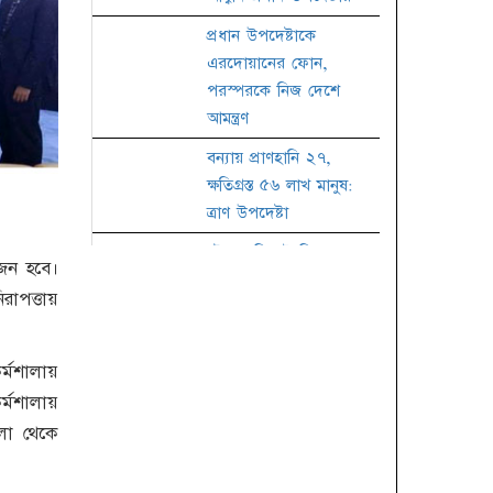
প্রধান উপদেষ্টাকে
এরদোয়ানের ফোন,
পরস্পরকে নিজ দেশে
আমন্ত্রণ
বন্যায় প্রাণহানি ২৭,
ক্ষতিগ্রস্ত ৫৬ লাখ মানুষ:
ত্রাণ উপদেষ্টা
চট্টগ্রাম-সিলেট বিভাগে
োজন হবে।
আজও বৃষ্টির আভাস
াপত্তায়
জাতীয় কবি নজরুলের
৪৮তম মৃত্যুবার্ষিকী
্মশালায়
তালাকের কার্যকরী নিয়ম
্মশালায়
েলা থেকে
জাতীয় চলচ্চিত্র পুরস্কারের
জন্য ছবি আহ্বান