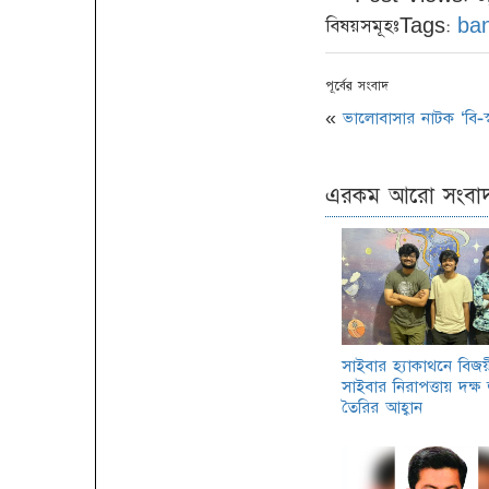
বিষয়সমূহঃTags:
ba
পূর্বের সংবাদ
«
ভালোবাসার নাটক ‘বি-স্বর
এরকম আরো সংবা
সাইবার হ্যাকাথনে বিজয়
সাইবার নিরাপত্তায় দক্ষ
তৈরির আহ্বান