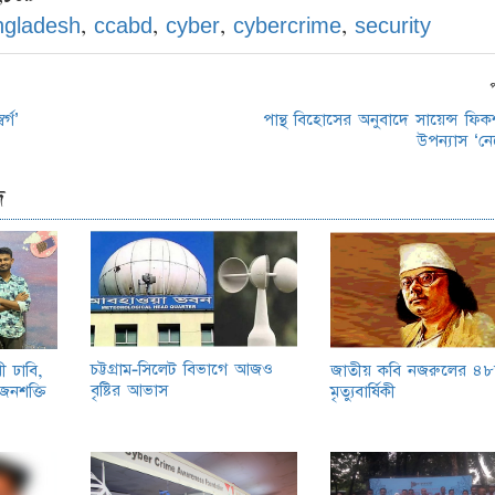
ngladesh
,
ccabd
,
cyber
,
cybercrime
,
security
্গ’
পান্থ বিহোসের অনুবাদে সায়েন্স ফিকশ
উপন্যাস ‘নে
দ
চট্টগ্রাম-সিলেট বিভাগে আজও
ী ঢাবি,
জাতীয় কবি নজরুলের ৪
বৃষ্টির আভাস
 জনশক্তি
মৃত্যুবার্ষিকী