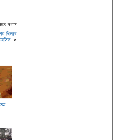
পৌষ পার্বন
কবিতা ও কথামালায় বিশ্ব
কবিতা দিবস পালন
পরের সংবাদ
ন থ্রিলার
ইয়ুথ ক্লাব অব বাংলাদেশ
মেসিস’
»
এর উদ্যোগে ন্যাশনাল ইয়ুথ
লিডারশীপ সামিট ২০১৯
অনুষ্ঠিত
অল্পের জন্য প্রানে বেঁচে
গেলো বাংলাদেশ ক্রিকেট
দল
‘ঐতিহাসিক ১১ মার্চের
৮তম
ধর্মঘটই স্বাধীনতার ভিত
গড়ে দিয়েছিলো’
আন্তর্জাতিক মাতৃভাষা দিবসে
ইসলামী ব্যাংক