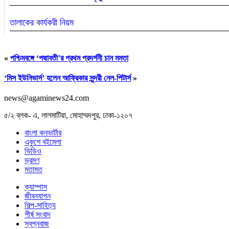
তালাকের কার্যকরী নিয়ম
জাতীয় চলচ্চিত্র পুরস্কারের জন্য ছবি আহ্বান
«
পশ্চিমবঙ্গে ‘পদ্মাবতী’র প্রথম প্রদর্শনী চান মমতা
‘মিস ইউনিভার্স’ হলেন আফ্রিকার সুন্দরী নেল-পিটার্স
»
news@agaminews24.com
৫/২ ব্লক- এ, লালমাটিয়া, মোহাম্মদপুর, ঢাকা-১২০৭
বাংলা কনভার্টার
একুশে বইমেলা
ভিডিও
ভ্রমণ
মতামত
ক্যাম্পাস
জীবনযাপন
শিল্প-সাহিত্য
শীর্ষ সংবাদ
স্বপ্নবাজ