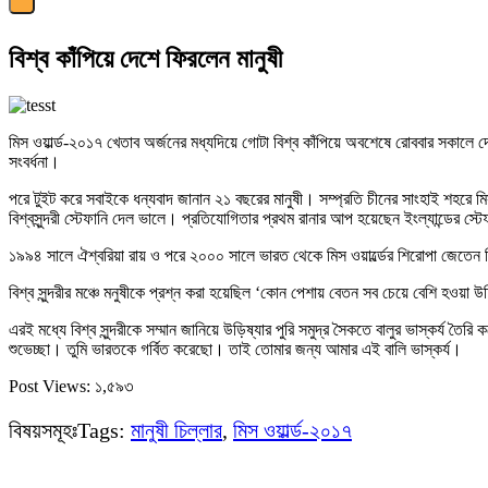
বিশ্ব কাঁপিয়ে দেশে ফিরলেন মানুষী
মিস ওয়ার্ল্ড-২০১৭ খেতাব অর্জনের মধ্যদিয়ে গোটা বিশ্ব কাঁপিয়ে অবশেষে রোববার সকালে দ
সংবর্ধনা।
পরে টুইট করে সবাইকে ধন্যবাদ জানান ২১ বছরের মানুষী। সম্প্রতি চীনের সাংহাই শহরে মিস 
বিশ্বসুন্দরী স্টেফানি দেল ভালে। প্রতিযোগিতার প্রথম রানার আপ হয়েছেন ইংল্যান্ডের স্ট
১৯৯৪ সালে ঐশ্বরিয়া রায় ও পরে ২০০০ সালে ভারত থেকে মিস ওয়ার্ল্ডের শিরোপা জেতেন প্
বিশ্ব সুন্দরীর মঞ্চে মনুষীকে প্রশ্ন করা হয়েছিল ‘কোন পেশায় বেতন সব চেয়ে বেশি হওয়া
এরই মধ্যে বিশ্ব সুন্দরীকে সম্মান জানিয়ে উড়িষ্যার পুরি সমুদ্র সৈকতে বালুর ভাস্কর্য তৈরি
শুভেচ্ছা। তুমি ভারতকে গর্বিত করেছো। তাই তোমার জন্য আমার এই বালি ভাস্কর্য।
Post Views:
১,৫৯৩
বিষয়সমূহঃTags:
মানুষী চিল্লার
,
মিস ওয়ার্ল্ড-২০১৭