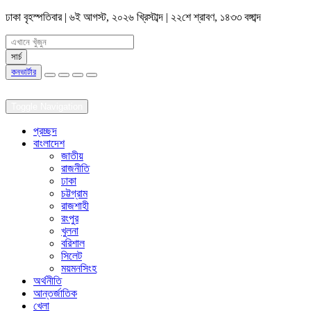
ঢাকা
বৃহস্পতিবার | ৬ই আগস্ট, ২০২৬ খ্রিস্টাব্দ | ২২শে শ্রাবণ, ১৪৩৩ বঙ্গাব্দ
কনভার্টার
Toggle Navigation
প্রচ্ছদ
বাংলাদেশ
জাতীয়
রাজনীতি
ঢাকা
চট্টগ্রাম
রাজশাহী
রংপুর
খুলনা
বরিশাল
সিলেট
ময়মনসিংহ
অর্থনীতি
আন্তর্জাতিক
খেলা