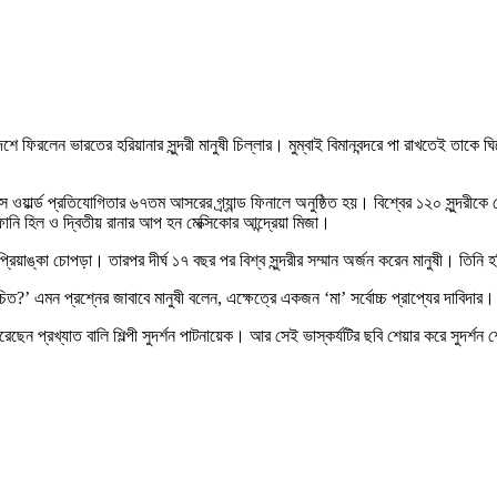
েশে ফিরলেন ভারতের হরিয়ানার সুন্দরী মানুষী চিল্লার। মুম্বাই বিমানবন্দরে পা রাখতেই ত
ওয়ার্ল্ড প্রতিযোগিতার ৬৭তম আসরের গ্র্যান্ড ফিনালে অনুষ্ঠিত হয়। বিশ্বের ১২০ সুন্দরীকে 
েফানি হিল ও দ্বিতীয় রানার আপ হন মেক্সিকোর আন্দ্রেয়া মিজা।
রিয়াঙ্কা চোপড়া। তারপর দীর্ঘ ১৭ বছর পর বিশ্ব সুন্দরীর সম্মান অর্জন করেন মানুষী। তি
 উচিত?’ এমন প্রশ্নের জাবাবে মানুষী বলেন, এক্ষেত্রে একজন ‘মা’ সর্বোচ্চ প্রাপ্যের দা
 করেছেন প্রখ্যাত বালি শিল্পী সুদর্শন পাটনায়েক। আর সেই ভাস্কর্যটির ছবি শেয়ার করে সুদর্শন 