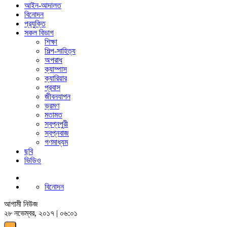
আইন-আদালত
বিনোদন
প্রযুক্তি
সকল বিভাগ
শিক্ষা
শিল্প-সাহিত্য
অপরাধ
ক্যাম্পাস
ক্যারিয়ার
প্রবাস
জীবনযাপন
ভ্রমণ
মতামত
স্বপ্নপুরী
স্বপ্নবাজ
গণমাধ্যম
ছবি
ভিডিও
বিনোদন
আগামী নিউজ
২৮ নভেম্বর, ২০১৭ | ০৬:০১