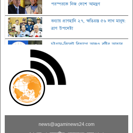
পরস্পরকে নিজ দেশে আমন্ত্রণ
বন্যায় প্রাণহানি ২৭, ক্ষতিগ্রস্ত ৫৬ লাখ মানুষ:
ত্রাণ উপদেষ্টা
চট্টগ্রাম-সিলেট বিভাগে আজও বৃষ্টির আভাস
জাতীয় কবি নজরুলের ৪৮তম মৃত্যুবার্ষিকী
তালাকের কার্যকরী নিয়ম
জাতীয় চলচ্চিত্র পুরস্কারের জন্য ছবি আহ্বান
news@agaminews24.com
সিটি নির্বাচন: দক্ষিণে আলোচনায় তাপস