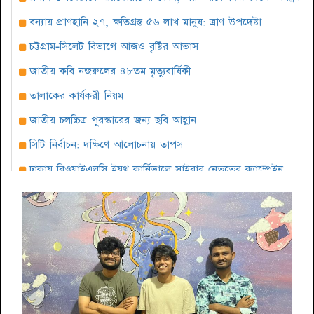
বন্যায় প্রাণহানি ২৭, ক্ষতিগ্রস্ত ৫৬ লাখ মানুষ: ত্রাণ উপদেষ্টা
চট্টগ্রাম-সিলেট বিভাগে আজও বৃষ্টির আভাস
জাতীয় কবি নজরুলের ৪৮তম মৃত্যুবার্ষিকী
তালাকের কার্যকরী নিয়ম
জাতীয় চলচ্চিত্র পুরস্কারের জন্য ছবি আহ্বান
সিটি নির্বাচন: দক্ষিণে আলোচনায় তাপস
ঢাকায় বিওয়াইএলসি ইয়ুথ কার্নিভালে সাইবার নেতৃত্বের ক্যাম্পেইন
সারাবেলা সেরা লোকশিল্পী ১৪২৫ প্রতিযোগিতার দ্বিতীয় পর্ব অনুষ্ঠিত
বৈশাখ উপলক্ষে কবি শওকত সাদী’র আবৃত্তির অ্যালবাম ‘ঘুমের ঘুঙুর’
দক্ষিণবঙ্গ আয়কর আইনজীবী পরিষদের আলোচনা সভা অনুষ্ঠিত
আমেরিকার আলবেনীতে শুরু হচ্ছে বাঙালী উৎসব পৌষ পার্বন
কবিতা ও কথামালায় বিশ্ব কবিতা দিবস পালন