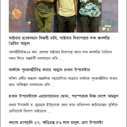
ইয়ুথ ক্লাব অব বাংলাদেশ এর উদ্যোগে ন্যাশনাল ইয়ুথ লিডারশীপ
সামিট ২০১৯ অনুষ্ঠিত
অল্পের জন্য প্রানে বেঁচে গেলো বাংলাদেশ ক্রিকেট দল
‘ঐতিহাসিক ১১ মার্চের ধর্মঘটই স্বাধীনতার ভিত গড়ে দিয়েছিলো’
আন্তর্জাতিক মাতৃভাষা দিবসে ইসলামী ব্যাংক ফাউন্ডেশনের নানা
সাইবার হ্যাকাথনে বিজয়ী ঢাবি, সাইবার নিরাপত্তায় দক্ষ জনশক্তি
তৈরির আহ্বান
আয়োজন
আগামীনিউজ২৪.কম:
দেশের সাইবার নিরাপত্তা খাতে দক্ষ জনশক্তি তৈরিতে
যতদূর গেলে স্বপ্ন পূরণ হতে পারে আমি সেই পর্যন্ত যেতে চাই
নজর দিতে অন্তর্বর্তী সরকারের প্রতি ...
সার্ককে পুনরুজ্জীবিত করার আহ্বান প্রধান উপদেষ্টার
দক্ষিণ এশীয় অঞ্চলে আঞ্চলিক সহযোগিতা বাড়াতে সার্ককে পুনরুজ্জীবিত করার
জন্য পাকিস্তান সরকারের প্রতি ...
প্রধান উপদেষ্টাকে এরদোয়ানের ফোন, পরস্পরকে নিজ দেশে আমন্ত্রণ
প্রধান উপদেষ্টা ড. মুহাম্মদ ইউনূসকে ফোন করে অভিনন্দন জানিয়েছেন তুর্কিয়ে
প্রেসিডেন্ট রিসেপ তাইয়্যেব ...
বন্যায় প্রাণহানি ২৭, ক্ষতিগ্রস্ত ৫৬ লাখ মানুষ: ত্রাণ উপদেষ্টা