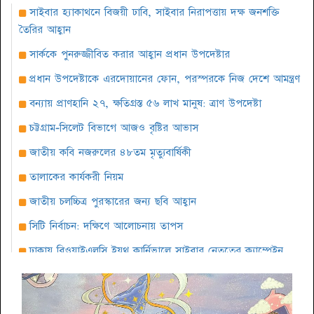
সাইবার হ্যাকাথনে বিজয়ী ঢাবি, সাইবার নিরাপত্তায় দক্ষ জনশক্তি
তৈরির আহ্বান
সার্ককে পুনরুজ্জীবিত করার আহ্বান প্রধান উপদেষ্টার
প্রধান উপদেষ্টাকে এরদোয়ানের ফোন, পরস্পরকে নিজ দেশে আমন্ত্রণ
বন্যায় প্রাণহানি ২৭, ক্ষতিগ্রস্ত ৫৬ লাখ মানুষ: ত্রাণ উপদেষ্টা
চট্টগ্রাম-সিলেট বিভাগে আজও বৃষ্টির আভাস
জাতীয় কবি নজরুলের ৪৮তম মৃত্যুবার্ষিকী
তালাকের কার্যকরী নিয়ম
জাতীয় চলচ্চিত্র পুরস্কারের জন্য ছবি আহ্বান
সিটি নির্বাচন: দক্ষিণে আলোচনায় তাপস
ঢাকায় বিওয়াইএলসি ইয়ুথ কার্নিভালে সাইবার নেতৃত্বের ক্যাম্পেইন
সারাবেলা সেরা লোকশিল্পী ১৪২৫ প্রতিযোগিতার দ্বিতীয় পর্ব অনুষ্ঠিত
বৈশাখ উপলক্ষে কবি শওকত সাদী’র আবৃত্তির অ্যালবাম ‘ঘুমের ঘুঙুর’