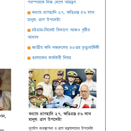
পরস্পরকে নিজ দেশে আমন্ত্রণ
বন্যায় প্রাণহানি ২৭, ক্ষতিগ্রস্ত ৫৬ লাখ
মানুষ: ত্রাণ উপদেষ্টা
চট্টগ্রাম-সিলেট বিভাগে আজও বৃষ্টির
আভাস
জাতীয় কবি নজরুলের ৪৮তম মৃত্যুবার্ষিকী
তালাকের কার্যকরী নিয়ম
জাতীয় চলচ্চিত্র পুরস্কারের জন্য ছবি
আহ্বান
সিটি নির্বাচন: দক্ষিণে আলোচনায় তাপস
ঢাকায় বিওয়াইএলসি ইয়ুথ কার্নিভালে
সাইবার নেতৃত্বের ক্যাম্পেইন
সারাবেলা সেরা লোকশিল্পী ১৪২৫
বন্যায় প্রাণহানি ২৭, ক্ষতিগ্রস্ত ৫৬ লাখ
ফোন,
মানুষ: ত্রাণ উপদেষ্টা
প্রতিযোগিতার দ্বিতীয় পর্ব অনুষ্ঠিত
দুর্যোগ ব্যবস্থাপনা ও ত্রাণ মন্ত্রণালয়ের উপদেষ্টা
বৈশাখ উপলক্ষে কবি শওকত সাদী’র
ফোন