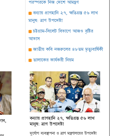
পরস্পরকে নিজ দেশে আমন্ত্রণ
বন্যায় প্রাণহানি ২৭, ক্ষতিগ্রস্ত ৫৬ লাখ
মানুষ: ত্রাণ উপদেষ্টা
চট্টগ্রাম-সিলেট বিভাগে আজও বৃষ্টির
আভাস
জাতীয় কবি নজরুলের ৪৮তম মৃত্যুবার্ষিকী
তালাকের কার্যকরী নিয়ম
জাতীয় চলচ্চিত্র পুরস্কারের জন্য ছবি
আহ্বান
সিটি নির্বাচন: দক্ষিণে আলোচনায় তাপস
ঢাকায় বিওয়াইএলসি ইয়ুথ কার্নিভালে
সাইবার নেতৃত্বের ক্যাম্পেইন
সারাবেলা সেরা লোকশিল্পী ১৪২৫
বন্যায় প্রাণহানি ২৭, ক্ষতিগ্রস্ত ৫৬ লাখ
ফোন,
মানুষ: ত্রাণ উপদেষ্টা
প্রতিযোগিতার দ্বিতীয় পর্ব অনুষ্ঠিত
দুর্যোগ ব্যবস্থাপনা ও ত্রাণ মন্ত্রণালয়ের উপদেষ্টা
বৈশাখ উপলক্ষে কবি শওকত সাদী’র
ফোন