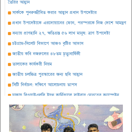
তৈরির আহ্বান
সার্ককে পুনরুজ্জীবিত করার আহ্বান প্রধান উপদেষ্টার
প্রধান উপদেষ্টাকে এরদোয়ানের ফোন, পরস্পরকে নিজ দেশে আমন্ত্রণ
বন্যায় প্রাণহানি ২৭, ক্ষতিগ্রস্ত ৫৬ লাখ মানুষ: ত্রাণ উপদেষ্টা
চট্টগ্রাম-সিলেট বিভাগে আজও বৃষ্টির আভাস
জাতীয় কবি নজরুলের ৪৮তম মৃত্যুবার্ষিকী
তালাকের কার্যকরী নিয়ম
জাতীয় চলচ্চিত্র পুরস্কারের জন্য ছবি আহ্বান
সিটি নির্বাচন: দক্ষিণে আলোচনায় তাপস
ঢাকায় বিওয়াইএলসি ইয়ুথ কার্নিভালে সাইবার নেতৃত্বের ক্যাম্পেইন
সারাবেলা সেরা লোকশিল্পী ১৪২৫ প্রতিযোগিতার দ্বিতীয় পর্ব অনুষ্ঠিত
বৈশাখ উপলক্ষে কবি শওকত সাদী’র আবৃত্তির অ্যালবাম ‘ঘুমের ঘুঙুর’
দক্ষিণবঙ্গ আয়কর আইনজীবী পরিষদের আলোচনা সভা অনুষ্ঠিত