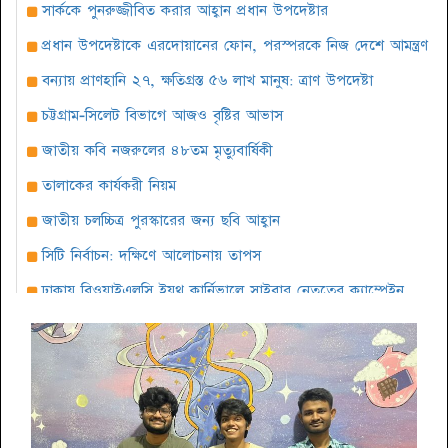
সার্ককে পুনরুজ্জীবিত করার আহ্বান প্রধান উপদেষ্টার
প্রধান উপদেষ্টাকে এরদোয়ানের ফোন, পরস্পরকে নিজ দেশে আমন্ত্রণ
বন্যায় প্রাণহানি ২৭, ক্ষতিগ্রস্ত ৫৬ লাখ মানুষ: ত্রাণ উপদেষ্টা
চট্টগ্রাম-সিলেট বিভাগে আজও বৃষ্টির আভাস
জাতীয় কবি নজরুলের ৪৮তম মৃত্যুবার্ষিকী
তালাকের কার্যকরী নিয়ম
জাতীয় চলচ্চিত্র পুরস্কারের জন্য ছবি আহ্বান
সিটি নির্বাচন: দক্ষিণে আলোচনায় তাপস
ঢাকায় বিওয়াইএলসি ইয়ুথ কার্নিভালে সাইবার নেতৃত্বের ক্যাম্পেইন
সারাবেলা সেরা লোকশিল্পী ১৪২৫ প্রতিযোগিতার দ্বিতীয় পর্ব অনুষ্ঠিত
বৈশাখ উপলক্ষে কবি শওকত সাদী’র আবৃত্তির অ্যালবাম ‘ঘুমের ঘুঙুর’
দক্ষিণবঙ্গ আয়কর আইনজীবী পরিষদের আলোচনা সভা অনুষ্ঠিত
আমেরিকার আলবেনীতে শুরু হচ্ছে বাঙালী উৎসব পৌষ পার্বন