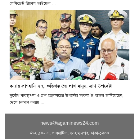
প্রেসিডেন্ট রিসেপ তাইয়্যেব ...
বন্যায় প্রাণহানি ২৭, ক্ষতিগ্রস্ত ৫৬ লাখ মানুষ: ত্রাণ উপদেষ্টা
দুর্যোগ ব্যবস্থাপনা ও ত্রাণ মন্ত্রণালয়ের উপদেষ্টা ফারুক ই আজম জানিয়েছেন,
দেশে চলমান বন্যায় ...
news@agaminews24.com
৫/২ ব্লক- এ, লালমাটিয়া, মোহাম্মদপুর, ঢাকা-১২০৭