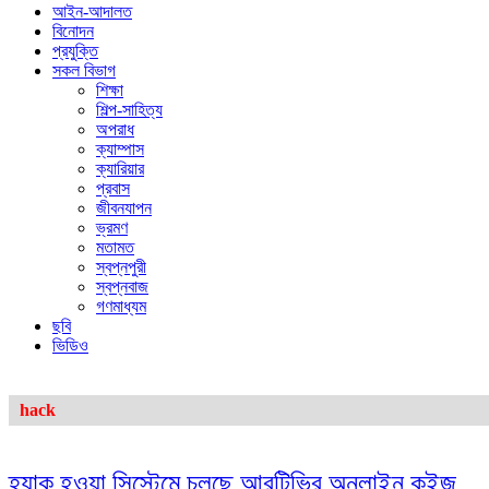
আইন-আদালত
বিনোদন
প্রযুক্তি
সকল বিভাগ
শিক্ষা
শিল্প-সাহিত্য
অপরাধ
ক্যাম্পাস
ক্যারিয়ার
প্রবাস
জীবনযাপন
ভ্রমণ
মতামত
স্বপ্নপুরী
স্বপ্নবাজ
গণমাধ্যম
ছবি
ভিডিও
hack
হ্যাক হওয়া সিস্টেমে চলছে আরটিভির অনলাইন কুইজ