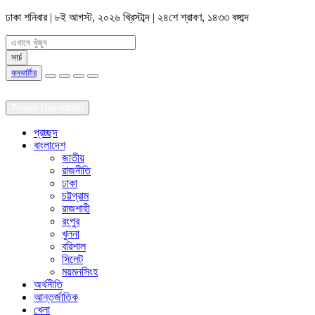
ঢাকা
শনিবার | ৮ই আগস্ট, ২০২৬ খ্রিস্টাব্দ | ২৪শে শ্রাবণ, ১৪৩৩ বঙ্গাব্দ
কনভার্টার
Toggle Navigation
প্রচ্ছদ
বাংলাদেশ
জাতীয়
রাজনীতি
ঢাকা
চট্টগ্রাম
রাজশাহী
রংপুর
খুলনা
বরিশাল
সিলেট
ময়মনসিংহ
অর্থনীতি
আন্তর্জাতিক
খেলা