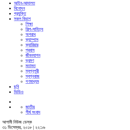
আইন-আদালত
বিনোদন
প্রযুক্তি
সকল বিভাগ
শিক্ষা
শিল্প-সাহিত্য
অপরাধ
ক্যাম্পাস
ক্যারিয়ার
প্রবাস
জীবনযাপন
ভ্রমণ
মতামত
স্বপ্নপুরী
স্বপ্নবাজ
গণমাধ্যম
ছবি
ভিডিও
জাতীয়
শীর্ষ সংবাদ
আগামী নিউজ ডেস্ক
৩১ ডিসেম্বর, ২০১৮ | ২২:১৬