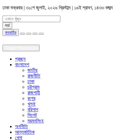
ঢাকা
শুক্রবার | ৩১শে জুলাই, ২০২৬ খ্রিস্টাব্দ | ১৬ই শ্রাবণ, ১৪৩৩ বঙ্গাব্দ
কনভার্টার
Toggle Navigation
প্রচ্ছদ
বাংলাদেশ
জাতীয়
রাজনীতি
ঢাকা
চট্টগ্রাম
রাজশাহী
রংপুর
খুলনা
বরিশাল
সিলেট
ময়মনসিংহ
অর্থনীতি
আন্তর্জাতিক
খেলা