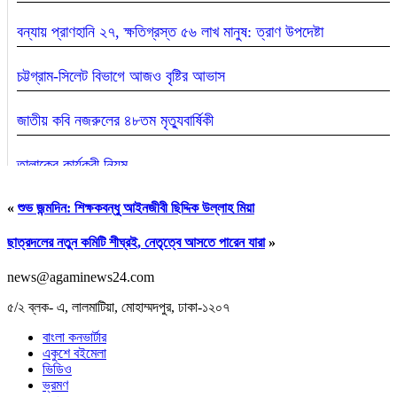
বন্যায় প্রাণহানি ২৭, ক্ষতিগ্রস্ত ৫৬ লাখ মানুষ: ত্রাণ উপদেষ্টা
চট্টগ্রাম-সিলেট বিভাগে আজও বৃষ্টির আভাস
জাতীয় কবি নজরুলের ৪৮তম মৃত্যুবার্ষিকী
তালাকের কার্যকরী নিয়ম
«
শুভ জন্মদিন: শিক্ষকবন্ধু আইনজীবী ছিদ্দিক উল্লাহ মিয়া
ছাত্রদলের নতুন কমিটি শীঘ্রই, নেতৃত্বে আসতে পারেন যারা
»
news@agaminews24.com
৫/২ ব্লক- এ, লালমাটিয়া, মোহাম্মদপুর, ঢাকা-১২০৭
বাংলা কনভার্টার
একুশে বইমেলা
ভিডিও
ভ্রমণ