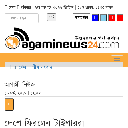
ঢাকা
রবিবার | ২রা আগস্ট, ২০২৬ খ্রিস্টাব্দ | ১৮ই শ্রাবণ, ১৪৩৩ বঙ্গাব্দ
কনভার্টার
Toggl
খেলা
শীর্ষ সংবাদ
Navig
আগামী নিউজ
১৯ মার্চ, ২০১৮ | ১২:০৫
দেশে ফিরলেন টাইগাররা