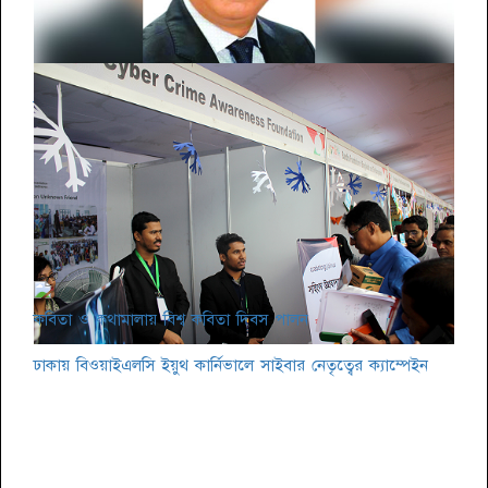
সিটি নির্বাচন: দক্ষিণে আলোচনায় তাপস
কবিতা ও কথামালায় বিশ্ব কবিতা দিবস পালন
ঢাকায় বিওয়াইএলসি ইয়ুথ কার্নিভালে সাইবার নেতৃত্বের ক্যাম্পেইন