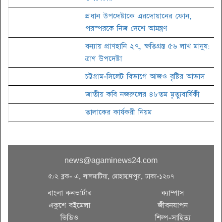
প্রধান উপদেষ্টাকে এরদোয়ানের ফোন,
পরস্পরকে নিজ দেশে আমন্ত্রণ
বন্যায় প্রাণহানি ২৭, ক্ষতিগ্রস্ত ৫৬ লাখ মানুষ:
ত্রাণ উপদেষ্টা
চট্টগ্রাম-সিলেট বিভাগে আজও বৃষ্টির আভাস
জাতীয় কবি নজরুলের ৪৮তম মৃত্যুবার্ষিকী
তালাকের কার্যকরী নিয়ম
জাতীয় চলচ্চিত্র পুরস্কারের জন্য ছবি আহ্বান
news@agaminews24.com
সিটি নির্বাচন: দক্ষিণে আলোচনায় তাপস
৫/২ ব্লক- এ, লালমাটিয়া, মোহাম্মদপুর, ঢাকা-১২০৭
বাংলা কনভার্টার
ক্যাম্পাস
একুশে বইমেলা
জীবনযাপন
ঢাকায় বিওয়াইএলসি ইয়ুথ কার্নিভালে সাইবার
ভিডিও
শিল্প-সাহিত্য
নেতৃত্বের ক্যাম্পেইন