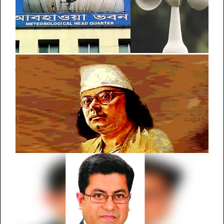
চট্টগ্রাম-সিলেট বিভাগে আজও বৃষ্টির আভাস
জাতীয় কবি নজরুলের ৪৮তম মৃত্যুবার্ষিকী