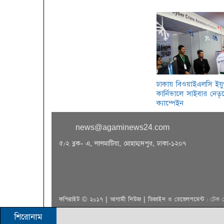
ঢাকায় বিওয়াইএলসি ইয়ু
কার্নিভালে সাইবার নেতৃত
ক্যাম্পেইন
news@agaminews24.com
৫/২ ব্লক- এ, লালমাটিয়া, মোহাম্মদপুর, ঢাকা-১২০৭
কপিরাইট © ২০১৭ | আগামী নিউজ | ডিজাইন ও ডেভেলপমেন্ট :
টেক 
শিরোনাম