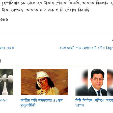
ত বৃহস্পতিবার ১৮ থেকে ২০ টাকায় পেঁয়াজ কিনেছি, আজকে কিনলাম ২
৬ টাকা বেড়েছে। আজকে মাত্র এক গাড়ি পেঁয়াজ কিনেছি।
,৩৮৬
 আজ থেকে
বাগেরহাটে শত মেগাওয়াট সৌর বিদ্যুৎ 
দ
ে আজও
জাতীয় কবি নজরুলের ৪৮তম
সিটি নির্বাচন: দক্ষিণে আ
মৃত্যুবার্ষিকী
তাপস