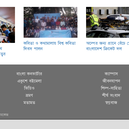
কবিতা ও কথামালায় বিশ্ব কবিতা
অল্পের জন্য প্রানে বেঁচে
থ
দিবস পালন
বাংলাদেশ ক্রিকেট দল
্বের
বাংলা কনভার্টার
ক্যাম্পাস
একুশে বইমেলা
জীবনযাপন
ভিডিও
শিল্প-সাহিত্য
ভ্রমণ
শীর্ষ সংবাদ
মতামত
স্বপ্নবাজ
ডেকোর