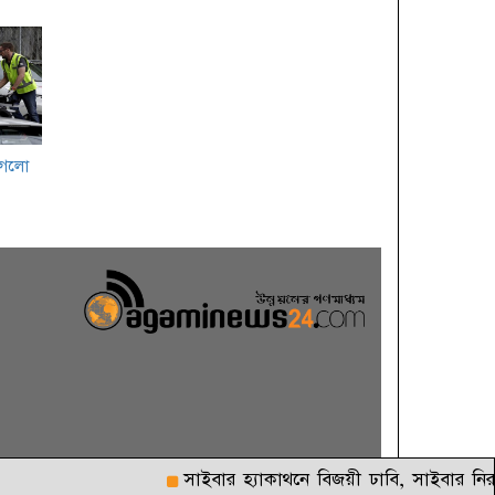
পৌষ পার্বন
কবিতা ও কথামালায় বিশ্ব
কবিতা দিবস পালন
ইয়ুথ ক্লাব অব বাংলাদেশ
এর উদ্যোগে ন্যাশনাল ইয়ুথ
 গেলো
লিডারশীপ সামিট ২০১৯
অনুষ্ঠিত
অল্পের জন্য প্রানে বেঁচে
গেলো বাংলাদেশ ক্রিকেট
দল
‘ঐতিহাসিক ১১ মার্চের
ধর্মঘটই স্বাধীনতার ভিত
গড়ে দিয়েছিলো’
আন্তর্জাতিক মাতৃভাষা দিবসে
ইসলামী ব্যাংক
সাইবার হ্যাকাথনে বিজয়ী ঢাবি, সাইবার নিরাপত্তায়