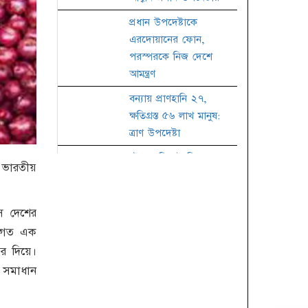
প্রধান উপদেষ্টাকে
এরদোয়ানের ফোন,
পরস্পরকে নিজ দেশে
আমন্ত্রণ
বন্যায় প্রাণহানি ২৭,
ক্ষতিগ্রস্ত ৫৬ লাখ মানুষ:
ত্রাণ উপদেষ্টা
চট্টগ্রাম-সিলেট বিভাগে
ে ভারতীয়
আজও বৃষ্টির আভাস
জাতীয় কবি নজরুলের
ে দেশের
৪৮তম মৃত্যুবার্ষিকী
য়, গত এক
তালাকের কার্যকরী নিয়ম
দর দিয়ে।
 সমাধান
জাতীয় চলচ্চিত্র পুরস্কারের
জন্য ছবি আহ্বান