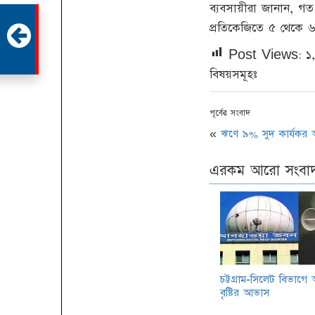
ব্যবসায়ীরা জানান, গ
থেকে
প্রতিকেজিতে ৫ থেকে 
Post Views:
১
বিষয়সমূহঃ
পূর্বের সংবাদ
«
ঋণে ৯% সুদ কার্যকর
এরকম আরো সংবা
চট্টগ্রাম-সিলেট বিভাগ
বৃষ্টির আভাস