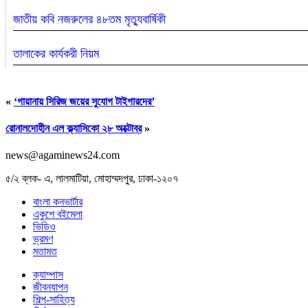
জাতীয় কবি নজরুলের ৪৮তম মৃত্যুবার্ষিকী
তালাকের কার্যকরী নিয়ম
«
‘গায়ানায় সিরিজ জয়ের সুযোগ টাইগারদের’
রোনালদোহীন এল ক্ল্যাসিকো ২৮ অক্টোবর
»
news@agaminews24.com
৫/২ ব্লক- এ, লালমাটিয়া, মোহাম্মদপুর, ঢাকা-১২০৭
বাংলা কনভার্টার
একুশে বইমেলা
ভিডিও
ভ্রমণ
জাতীয় চলচ্চিত্র পুরস্কারের জন্য ছবি আহ্বান
মতামত
ক্যাম্পাস
জীবনযাপন
শিল্প-সাহিত্য