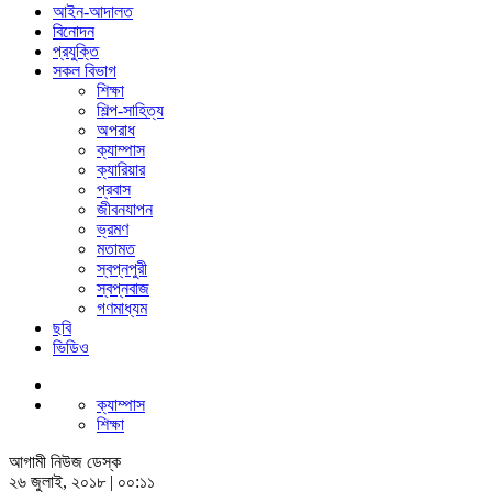
আইন-আদালত
বিনোদন
প্রযুক্তি
সকল বিভাগ
শিক্ষা
শিল্প-সাহিত্য
অপরাধ
ক্যাম্পাস
ক্যারিয়ার
প্রবাস
জীবনযাপন
ভ্রমণ
মতামত
স্বপ্নপুরী
স্বপ্নবাজ
গণমাধ্যম
ছবি
ভিডিও
ক্যাম্পাস
শিক্ষা
আগামী নিউজ ডেস্ক
২৬ জুলাই, ২০১৮ | ০০:১১