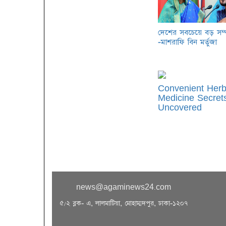
দেশের সবচেয়ে বড় সম্
-মাশরাফি বিন মর্তুজা
Convenient Herb
Medicine Secret
Uncovered
news@agaminews24.com
৫/২ ব্লক- এ, লালমাটিয়া, মোহাম্মদপুর, ঢাকা-১২০৭