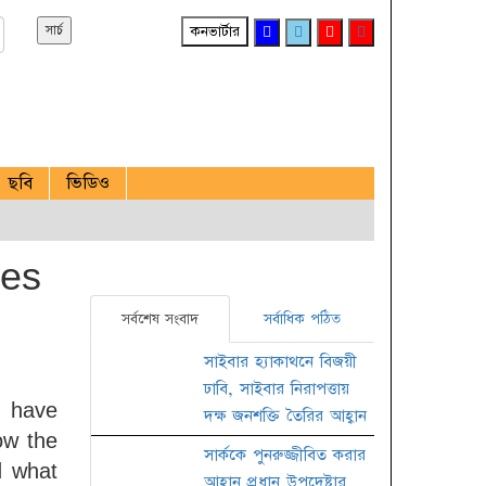
কনভার্টার
ছবি
ভিডিও
ues
সর্বশেষ সংবাদ
সর্বাধিক পঠিত
সাইবার হ্যাকাথনে বিজয়ী
ঢাবি, সাইবার নিরাপত্তায়
u have
দক্ষ জনশক্তি তৈরির আহ্বান
ow the
সার্ককে পুনরুজ্জীবিত করার
d what
আহ্বান প্রধান উপদেষ্টার