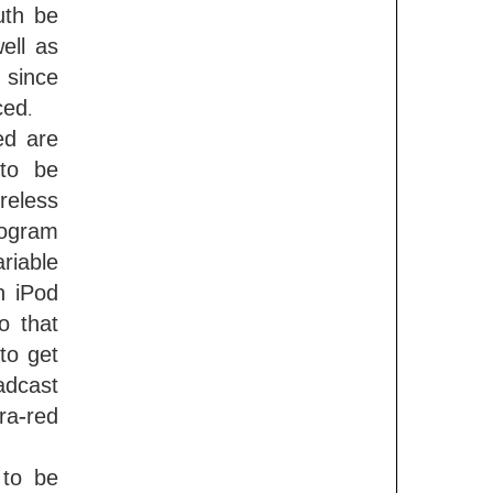
সিটি নির্বাচন: দক্ষিণে
uth be
আলোচনায় তাপস
ell as
f since
ঢাকায় বিওয়াইএলসি ইয়ুথ
কার্নিভালে সাইবার নেতৃত্বের
ced.
ক্যাম্পেইন
ed are
 to be
সারাবেলা সেরা লোকশিল্পী
reless
১৪২৫ প্রতিযোগিতার দ্বিতীয়
পর্ব অনুষ্ঠিত
rogram
riable
বৈশাখ উপলক্ষে কবি
n iPod
শওকত সাদী’র আবৃত্তির
অ্যালবাম ‘ঘুমের ঘুঙুর’
o that
to get
দক্ষিণবঙ্গ আয়কর আইনজীবী
adcast
পরিষদের আলোচনা সভা
ra-red
অনুষ্ঠিত
আমেরিকার আলবেনীতে
 to be
শুরু হচ্ছে বাঙালী উৎসব