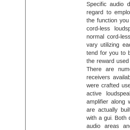
Specific audio 
regard to emplo
the function you 
cord-less loud
normal cord-les
vary utilizing 
tend for you to 
the reward used a
There are nume
receivers availa
were crafted use
active loudspea
amplifier along
are actually bui
with a gui. Both
audio areas an