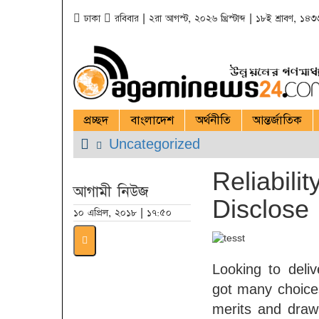
ঢাকা
রবিবার | ২রা আগস্ট, ২০২৬ খ্রিস্টাব্দ | ১৮ই শ্রাবণ, ১৪৩৩ 
প্রচ্ছদ
বাংলাদেশ
অর্থনীতি
আন্তর্জাতিক
Uncategorized
Reliabili
আগামী নিউজ
Disclose
১০ এপ্রিল, ২০১৮ | ১৭:৫০
Looking to deli
got many choice
merits and draw