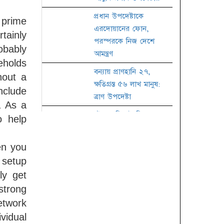
প্রধান উপদেষ্টাকে
 prime
এরদোয়ানের ফোন,
tainly
পরস্পরকে নিজ দেশে
obably
আমন্ত্রণ
eholds
বন্যায় প্রাণহানি ২৭,
hout a
ক্ষতিগ্রস্ত ৫৬ লাখ মানুষ:
nclude
ত্রাণ উপদেষ্টা
. As a
চট্টগ্রাম-সিলেট বিভাগে
o help
আজও বৃষ্টির আভাস
জাতীয় কবি নজরুলের
en you
৪৮তম মৃত্যুবার্ষিকী
 setup
ly get
তালাকের কার্যকরী নিয়ম
strong
জাতীয় চলচ্চিত্র পুরস্কারের
etwork
জন্য ছবি আহ্বান
ividual