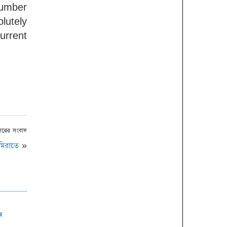
number
lutely
urrent
পরের সংবাদ
মিরাতে
»
জ