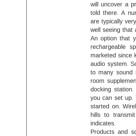
will uncover a p
told there. A nu
are typically ver
well seeing that
An option that 
rechargeable s
marketed since k
audio system. S
to many sound s
room supplement
docking station.
you can set up. 
started on. Wire
hills to transmi
indicates.
Products and so