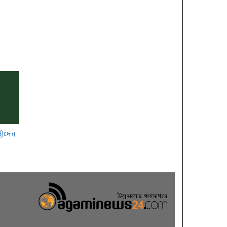
থীদের