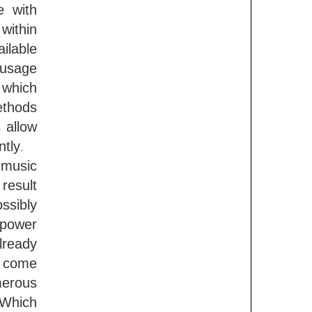
ফাউন্ডেশনের নানা
e with
আয়োজন
within
যতদূর গেলে স্বপ্ন পূরণ হতে
ailable
পারে আমি সেই পর্যন্ত যেতে
 usage
চাই
 which
ethods
 allow
tly.
 music
result
ssibly
 power
lready
o come
merous
 Which