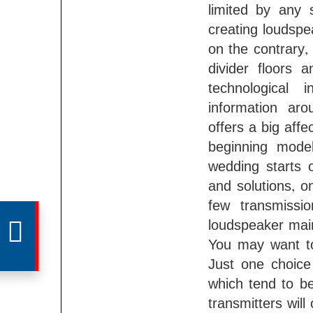
limited by any s
creating loudsp
on the contrary,
divider floors 
technological 
information ar
offers a big aff
beginning mode
wedding starts 
and solutions, o
few transmissi
িক্ষণ
loudspeaker mai
You may want to
Just one choice
which tend to be
transmitters will