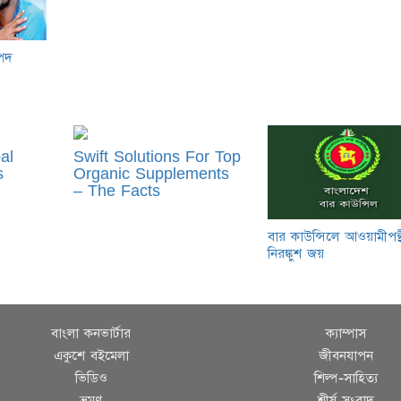
পদ
al
Swift Solutions For Top
s
Organic Supplements
– The Facts
বার কাউন্সিলে আওয়ামীপন্
নিরঙ্কুশ জয়
বাংলা কনভার্টার
ক্যাম্পাস
একুশে বইমেলা
জীবনযাপন
ভিডিও
শিল্প-সাহিত্য
ভ্রমণ
শীর্ষ সংবাদ