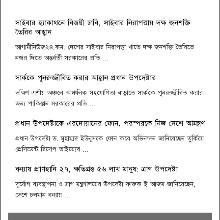
সারাবেলা সেরা লোকশিল্পী ১৪২৫ প্রতিযোগিতার দ্বিতীয় পর্ব অনুষ্ঠিত
সাইবার হ্যাকাথনে বিজয়ী ঢাবি, সাইবার নিরাপত্তায় দক্ষ জনশক্তি
বৈশাখ উপলক্ষে কবি শওকত সাদী’র আবৃত্তির অ্যালবাম ‘ঘুমের ঘুঙুর’
তৈরির আহ্বান
আগামীনিউজ২৪.কম:
দেশের সাইবার নিরাপত্তা খাতে দক্ষ জনশক্তি তৈরিতে
দক্ষিণবঙ্গ আয়কর আইনজীবী পরিষদের আলোচনা সভা অনুষ্ঠিত
নজর দিতে অন্তর্বর্তী সরকারের প্রতি ...
আমেরিকার আলবেনীতে শুরু হচ্ছে বাঙালী উৎসব পৌষ পার্বন
সার্ককে পুনরুজ্জীবিত করার আহ্বান প্রধান উপদেষ্টার
কবিতা ও কথামালায় বিশ্ব কবিতা দিবস পালন
দক্ষিণ এশীয় অঞ্চলে আঞ্চলিক সহযোগিতা বাড়াতে সার্ককে পুনরুজ্জীবিত করার
ইয়ুথ ক্লাব অব বাংলাদেশ এর উদ্যোগে ন্যাশনাল ইয়ুথ লিডারশীপ
জন্য পাকিস্তান সরকারের প্রতি ...
সামিট ২০১৯ অনুষ্ঠিত
প্রধান উপদেষ্টাকে এরদোয়ানের ফোন, পরস্পরকে নিজ দেশে আমন্ত্রণ
অল্পের জন্য প্রানে বেঁচে গেলো বাংলাদেশ ক্রিকেট দল
প্রধান উপদেষ্টা ড. মুহাম্মদ ইউনূসকে ফোন করে অভিনন্দন জানিয়েছেন তুর্কিয়ে
‘ঐতিহাসিক ১১ মার্চের ধর্মঘটই স্বাধীনতার ভিত গড়ে দিয়েছিলো’
প্রেসিডেন্ট রিসেপ তাইয়্যেব ...
আন্তর্জাতিক মাতৃভাষা দিবসে ইসলামী ব্যাংক ফাউন্ডেশনের নানা
বন্যায় প্রাণহানি ২৭, ক্ষতিগ্রস্ত ৫৬ লাখ মানুষ: ত্রাণ উপদেষ্টা
আয়োজন
দুর্যোগ ব্যবস্থাপনা ও ত্রাণ মন্ত্রণালয়ের উপদেষ্টা ফারুক ই আজম জানিয়েছেন,
যতদূর গেলে স্বপ্ন পূরণ হতে পারে আমি সেই পর্যন্ত যেতে চাই
দেশে চলমান বন্যায় ...