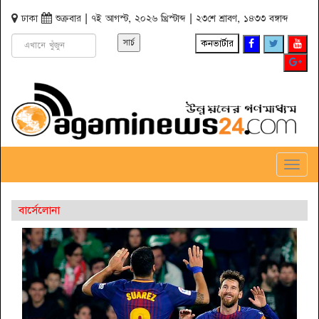
ঢাকা
শুক্রবার | ৭ই আগস্ট, ২০২৬ খ্রিস্টাব্দ | ২৩শে শ্রাবণ, ১৪৩৩ বঙ্গাব্দ
কনভার্টার
Toggl
Navig
বার্সেলোনা