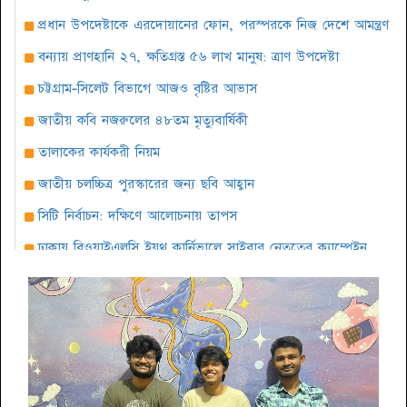
প্রধান উপদেষ্টাকে এরদোয়ানের ফোন, পরস্পরকে নিজ দেশে আমন্ত্রণ
বন্যায় প্রাণহানি ২৭, ক্ষতিগ্রস্ত ৫৬ লাখ মানুষ: ত্রাণ উপদেষ্টা
চট্টগ্রাম-সিলেট বিভাগে আজও বৃষ্টির আভাস
জাতীয় কবি নজরুলের ৪৮তম মৃত্যুবার্ষিকী
তালাকের কার্যকরী নিয়ম
জাতীয় চলচ্চিত্র পুরস্কারের জন্য ছবি আহ্বান
সিটি নির্বাচন: দক্ষিণে আলোচনায় তাপস
ঢাকায় বিওয়াইএলসি ইয়ুথ কার্নিভালে সাইবার নেতৃত্বের ক্যাম্পেইন
সারাবেলা সেরা লোকশিল্পী ১৪২৫ প্রতিযোগিতার দ্বিতীয় পর্ব অনুষ্ঠিত
বৈশাখ উপলক্ষে কবি শওকত সাদী’র আবৃত্তির অ্যালবাম ‘ঘুমের ঘুঙুর’
দক্ষিণবঙ্গ আয়কর আইনজীবী পরিষদের আলোচনা সভা অনুষ্ঠিত
আমেরিকার আলবেনীতে শুরু হচ্ছে বাঙালী উৎসব পৌষ পার্বন
কবিতা ও কথামালায় বিশ্ব কবিতা দিবস পালন